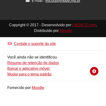
E-mail :
escola@mppe.mp.br
Copyright © 2017 - Desenvolvido por
LMSACE.com
.
Distribuído por
Moodle
Contate o suporte do site
Você ainda não se identificou.
Resumo de retenção de dados
Baixar o aplicativo móvel.
Mudar para o tema padrão
Fornecido por
Moodle